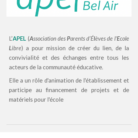
L’
APEL
(
A
ssociation des
P
arents d’
É
l
èves de l'
E
cole
L
ibre
) a pour
mission
de créer du lien,
de la
convivialité et des échanges entre tous les
acteurs de la communauté éducative.
Elle a un rôle d'animation de l'établissement et
participe au financement de projets et de
matériels pour l'école